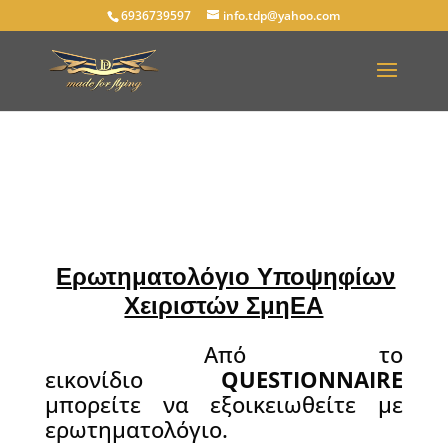
6936739597
info.tdp@yahoo.com
Ερωτηματολόγιο Υποψηφίων
Χειριστών ΣμηΕΑ
—-
Από το
εικονίδιο
QUESTIONNAIRE
μπορείτε να εξοικειωθείτε με
ερωτηματολόγιο.