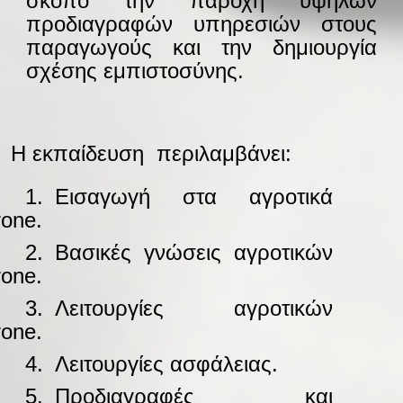
σκοπό την παροχή υψηλών
προδιαγραφών υπηρεσιών στους
παραγωγούς και την δημιουργία
σχέσης εμπιστοσύνης.
-
Η εκπαίδευση περιλαμβάνει:
——
1.
–
Εισαγωγή στα αγροτικά
rone.
——
2.
–
Βασικές γνώσεις αγροτικών
rone.
——
3.
–
Λειτουργίες αγροτικών
rone.
——
4.
–
Λειτουργίες ασφάλειας.
——
5.
–
Προδιαγραφές και