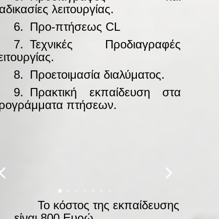
ιαδικασίες λειτουργίας.
——
6.
–
Προ-πτήσεως CL
——
7.
–
Τεχνικές Προδιαγραφές
ειτουργίας.
——
8.
–
Προετοιμασία διαλύματος.
——
9.
–
Πρακτική εκπαίδευση στα
ρογράμματα πτήσεων.
——
Το κόστος της εκπαίδευσης
είναι 800 Ευρώ.